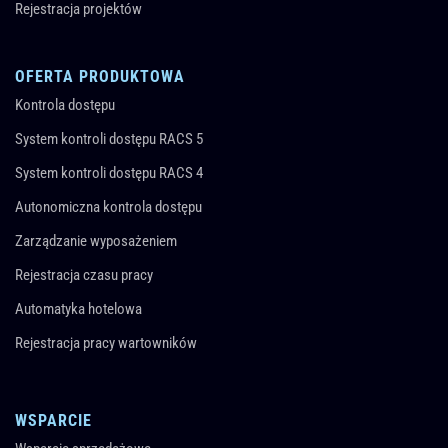
Rejestracja projektów
OFERTA PRODUKTOWA
Kontrola dostępu
System kontroli dostępu RACS 5
System kontroli dostępu RACS 4
Autonomiczna kontrola dostępu
Zarządzanie wyposażeniem
Rejestracja czasu pracy
Automatyka hotelowa
Rejestracja pracy wartowników
WSPARCIE