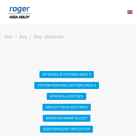
Przejdź do głównej treści
Start
Blog
Blog i aktualności
INTEGRACJE SYSTEMU RACS 5
SYSTEM KONTROLI DOSTĘPU RACS 5
KONTROLA DOSTĘPU
DEPOZYTOR KLUCZY RKDS
MONITOROWANIE KLUCZY
ELEKTRONICZNY DEPOZYTOR