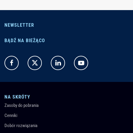
NEWSLETTER
BĄDŹ NA BIEŻĄCO
NA SKRÓTY
Zasoby do pobrania
Cenniki
Dobór rozwiązania