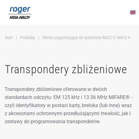
Przejdź do głównej treści
Start
Produkty
Oferta uzupełniająca do systemów RACS 5 i RACS 4
Transpondery zbliżeniowe
Transpondery zbliżeniowe oferowane w dwóch
standardach odczytu: EM 125 kHz i 13.56 MHz MIFARE® -
czyli identyfikatory w postaci karty, breloka (lub inne) wraz
z akcesoriami ochronnymi przedłużającymi trwałość, jak i
zestawy do programowania transponderów.