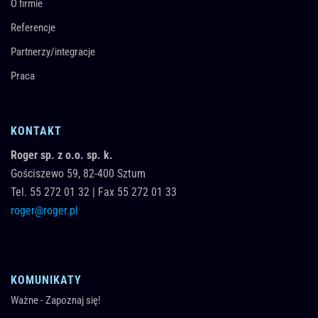
O firmie
Referencje
Partnerzy/integracje
Praca
KONTAKT
Roger sp. z o.o. sp. k.
Gościszewo 59,
82-400
Sztum
Tel.
55 272 01 32
|
Fax 55 272 01 33
roger@roger.pl
KOMUNIKATY
Ważne - Zapoznaj się!