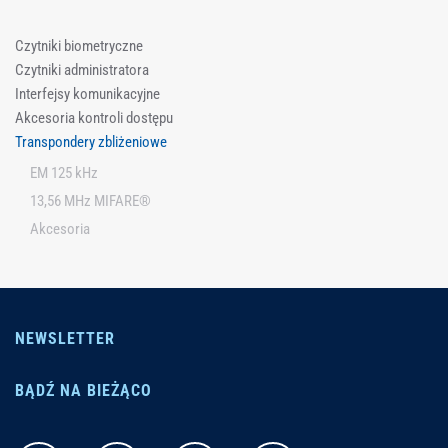
Czytniki biometryczne
Czytniki administratora
Interfejsy komunikacyjne
Akcesoria kontroli dostępu
Transpondery zbliżeniowe
EM 125 kHz
13,56 MHz MIFARE®
Akcesoria
NEWSLETTER
BĄDŹ NA BIEŻĄCO