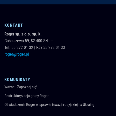
KONTAKT
Roger sp. z o.o. sp. k.
Gościszewo 59,
82-400
Sztum
Tel.
55 272 01 32
|
Fax 55 272 01 33
roger@roger.pl
KOMUNIKATY
Ważne - Zapoznaj się!
Restrukturyzacja grupy Roger
Oświadczenie Roger w sprawie inwazji rosyjskiej na Ukrainę