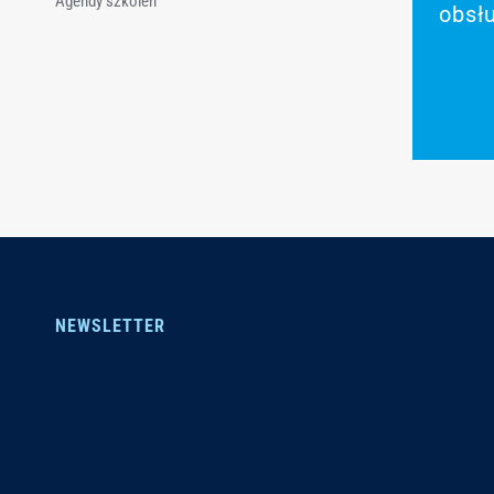
Agendy szkoleń
obsł
NEWSLETTER