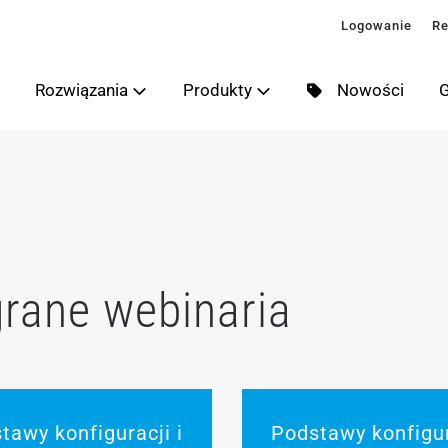
Logowanie
Re
Rozwiązania
Produkty
Nowości
G
rane webinaria
tawy konfiguracji i
Podstawy konfigur