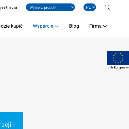
jestracja
dzie kupić
Wsparcie
Blog
Firma
acji i