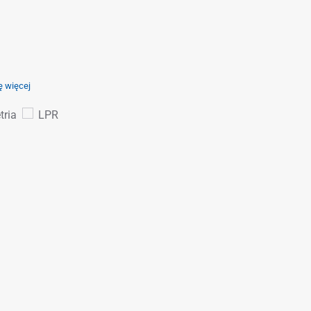
ę więcej
ria
LPR