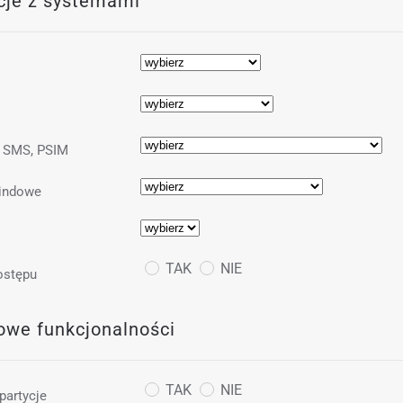
cje z systemami
 SMS, PSIM
indowe
TAK
NIE
ostępu
owe funkcjonalności
TAK
NIE
partycje