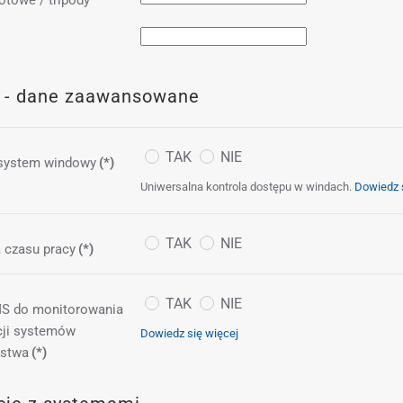
otowe / tripody
 - dane zaawansowane
TAK
NIE
 system windowy
(*)
Uniwersalna kontrola dostępu w windach.
Dowiedz s
TAK
NIE
a czasu pracy
(*)
TAK
NIE
S do monitorowania
acji systemów
Dowiedz się więcej
ństwa
(*)