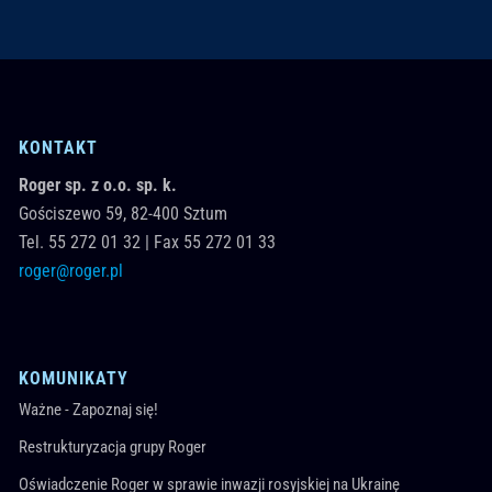
KONTAKT
Roger sp. z o.o. sp. k.
Gościszewo 59,
82-400
Sztum
Tel.
55 272 01 32
|
Fax 55 272 01 33
roger@roger.pl
KOMUNIKATY
Ważne - Zapoznaj się!
Restrukturyzacja grupy Roger
Oświadczenie Roger w sprawie inwazji rosyjskiej na Ukrainę