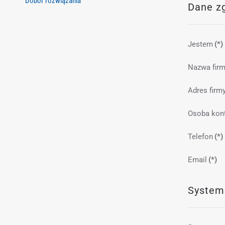
Dobór rozwiązania
Dane z
Jestem
(*)
Nazwa fir
Adres firm
Osoba kon
Telefon
(*)
Email
(*)
System