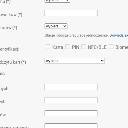
emu
(*)
kowników
(*)
atorów
(*)
Stacje robocze pracujące jednocześnie.
Dowiedz si
Karta
PIN
NFC/BLE
Biomet
ntyfikacji
dczytu kart
(*)
jść
nych
ych
ków