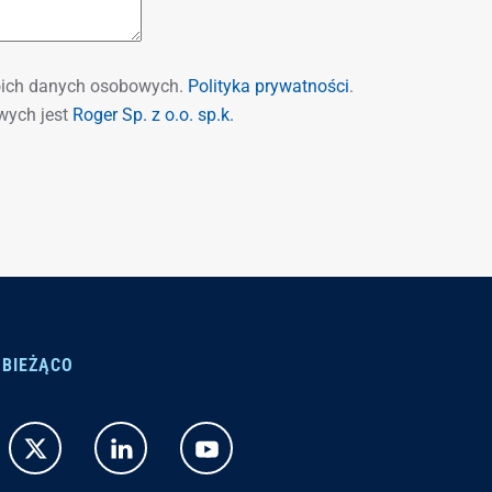
ich danych osobowych.
Polityka prywatności
.
wych jest
Roger Sp. z o.o. sp.k.
 BIEŻĄCO