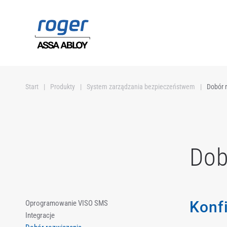
Przejdź do głównej treści
Start
Produkty
System zarządzania bezpieczeństwem
Dobór 
Dob
Konf
Oprogramowanie VISO SMS
Integracje