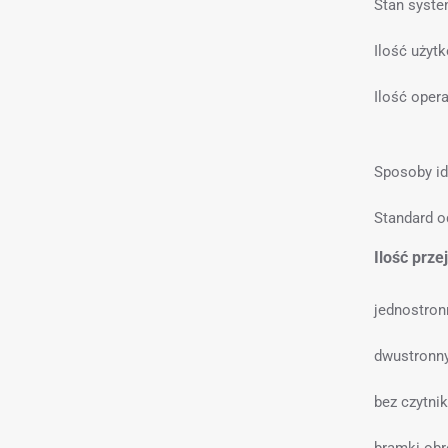
Stan syst
Ilość użyt
Ilość oper
Sposoby ide
Standard o
Ilość prze
jednostron
dwustronn
bez czytni