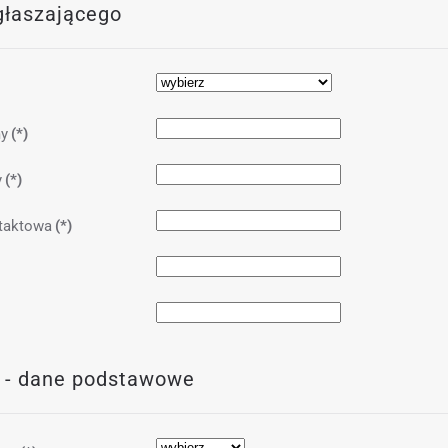
głaszającego
my
(*)
y
(*)
taktowa
(*)
 - dane podstawowe