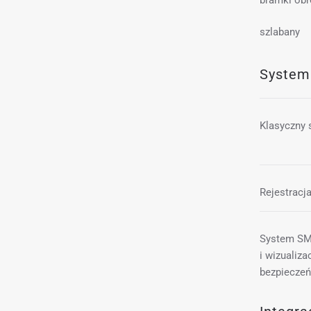
bramki obr
szlabany
System
Klasyczny
Rejestracj
System SM
i wizualiz
bezpiecze