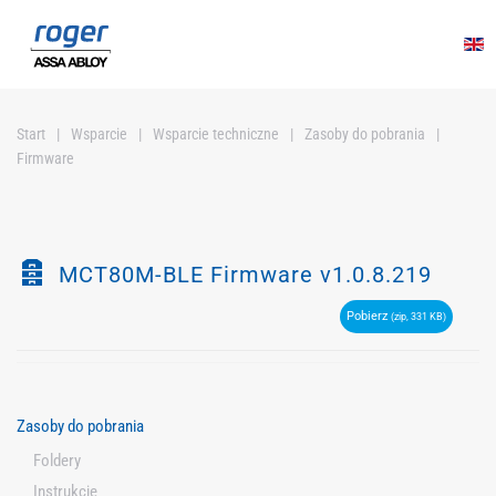
Przejdź do głównej treści
Start
Wsparcie
Wsparcie techniczne
Zasoby do pobrania
Firmware
Z
MCT80M-BLE Firmware v1.0.8.219
a
Pobierz
(zip, 331 KB)
r
c
h
i
Zasoby do pobrania
w
Foldery
i
z
Instrukcje