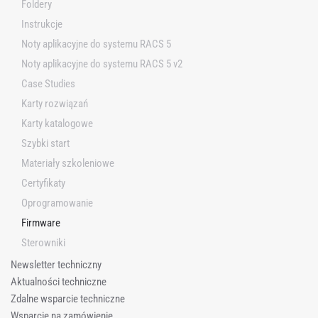
Foldery
u
Instrukcje
j
Noty aplikacyjne do systemu RACS 5
Noty aplikacyjne do systemu RACS 5 v2
Case Studies
Karty rozwiązań
Karty katalogowe
Szybki start
Materiały szkoleniowe
Certyfikaty
Oprogramowanie
Firmware
Sterowniki
Newsletter techniczny
Aktualności techniczne
Zdalne wsparcie techniczne
Wsparcie na zamówienie