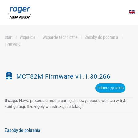
Przejdź do głównej treści
Start
Wsparcie
Wsparcie techniczne
Zasoby do pobrania
Firmware
Z
MCT82M Firmware v1.1.30.266
a
Pobierz
(zip, 68 KB)
r
c
Uwaga:
Nowa procedura resetu pamięci i nowy sposób wejścia w tryb
h
konfiguracji. Szczegóły w instrukcji instalacji
i
w
i
Zasoby do pobrania
z