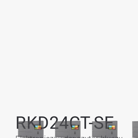
RKD24CT-SE