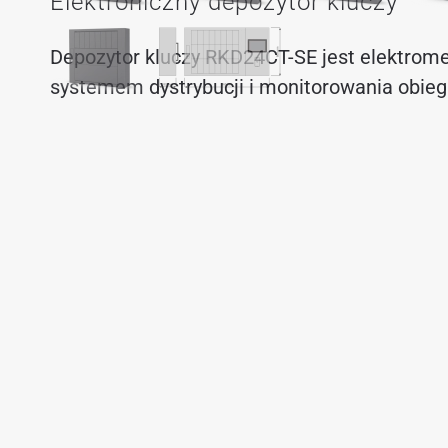
Elektroniczny depozytor kluczy
Depozytor kluczy RKD24CT-SE jest elektro
systemem dystrybucji i monitorowania obiegu