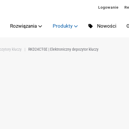
Logowanie
Re
Rozwiązania
Produkty
Nowości
G
ozytory kluczy
RKD24CT-SE | Elektroniczny depozytor kluczy