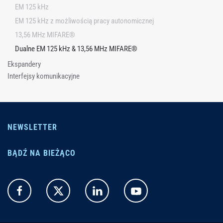
EM 125 kHz
EM 125 kHz z możliwością pracy autonomicznej
13,56 MHz MIFARE®
Dualne EM 125 kHz & 13,56 MHz MIFARE®
Ekspandery
Interfejsy komunikacyjne
NEWSLETTER
BĄDŹ NA BIEŻĄCO