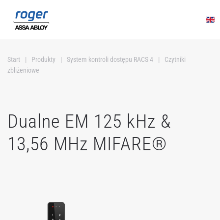
Przejdź do głównej treści
Start
Produkty
System kontroli dostępu RACS 4
Czytniki
zbliżeniowe
Dualne EM 125 kHz &
13,56 MHz MIFARE®