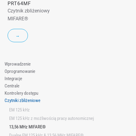
PRT64MF
Czytnik zbliżeniowy
MIFARE®
→
Wprowadzenie
Oprogramowanie
Integracje
Centrale
Kontrolery dostępu
Czytniki zbliżeniowe
EM 125 kHz
EM 125 kHz z możliwością pracy autonomicznej
13,56 MHz MIFARE®
Dualne EM 125 kHz & 13,56 MHz MIFARE®