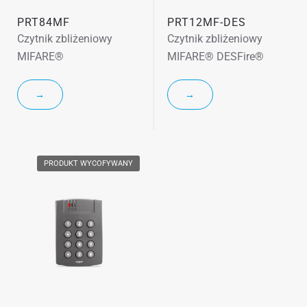
PRT84MF
PRT12MF-DES
Czytnik zbliżeniowy
Czytnik zbliżeniowy
MIFARE®
MIFARE® DESFire®
→
→
PRODUKT WYCOFYWANY