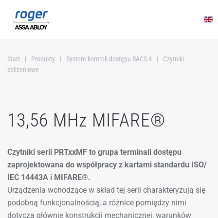
Przejdź do głównej treści
Start
Produkty
System kontroli dostępu RACS 4
Czytniki
zbliżeniowe
13,56 MHz MIFARE®
Czytniki serii PRTxxMF to grupa terminali dostępu
zaprojektowana do współpracy z kartami standardu ISO/
IEC 14443A i MIFARE®.
Urządzenia wchodzące w skład tej serii charakteryzują się
podobną funkcjonalnością, a różnice pomiędzy nimi
dotyczą głównie konstrukcji mechanicznej, warunków