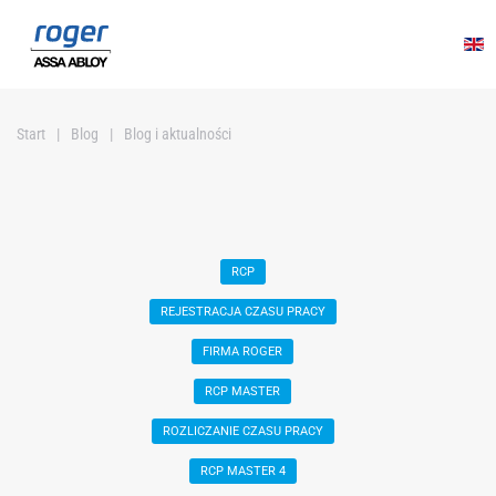
Przejdź do głównej treści
Start
Blog
Blog i aktualności
RCP
REJESTRACJA CZASU PRACY
FIRMA ROGER
RCP MASTER
ROZLICZANIE CZASU PRACY
RCP MASTER 4