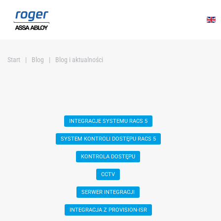
Przejdź do głównej treści
Start
Blog
Blog i aktualności
INTEGRACJE SYSTEMU RACS 5
SYSTEM KONTROLI DOSTĘPU RACS 5
KONTROLA DOSTĘPU
CCTV
SERWER INTEGRACJI
INTEGRACJA Z PROVISION-ISR