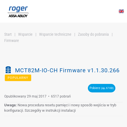
Przejdź do głównej treści
Start
Wsparcie
Wsparcie techniczne
Zasoby do pobrania
Firmware
Z
MCT82M-IO-CH Firmware v1.1.30.266
a
POPULARNY
r
Pobierz
(zip, 67 KB)
c
Opublikowany 29 maj 2017
h
6517 pobrań
i
Uwaga:
Nowa procedura resetu pamięci i nowy sposób wejścia w tryb
konfiguracji. Szczegóły w instrukcji instalacji
w
i
z