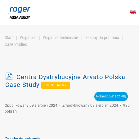
Przejdź do głównej treści
Start
Wsparcie
Wsparcie techniczne
Zasoby do pobrania
Case Studies
p
Centra Dystrybucyjne Arvato Polska
d
Case Study
POPULARNY
f
Pobierz
(pdf, 2.75 MB)
Opublikowany 09 sierpień 2024
Zmodyfikowany 09 sierpień 2024
985
pobrań