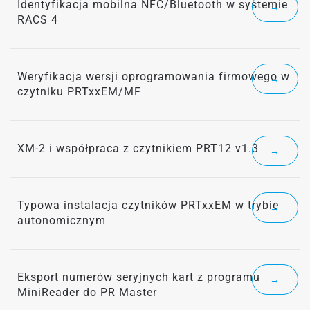
Identyfikacja mobilna NFC/Bluetooth w systemie
→
RACS 4
Weryfikacja wersji oprogramowania firmowego w
→
czytniku PRTxxEM/MF
XM-2 i współpraca z czytnikiem PRT12 v1.3
→
Typowa instalacja czytników PRTxxEM w trybie
→
autonomicznym
Eksport numerów seryjnych kart z programu
→
MiniReader do PR Master