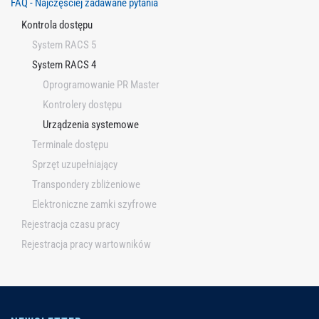
FAQ - Najczęściej zadawane pytania
Kontrola dostępu
System RACS 5
System RACS 4
Oprogramowanie PR Master
Kontrolery dostępu
Urządzenia systemowe
Terminale dostępu
Sprzęt uzupełniający
Transpondery zbliżeniowe
Elektroniczne zamki szyfrowe
Rejestracja czasu pracy
Rejestracja pracy wartowników