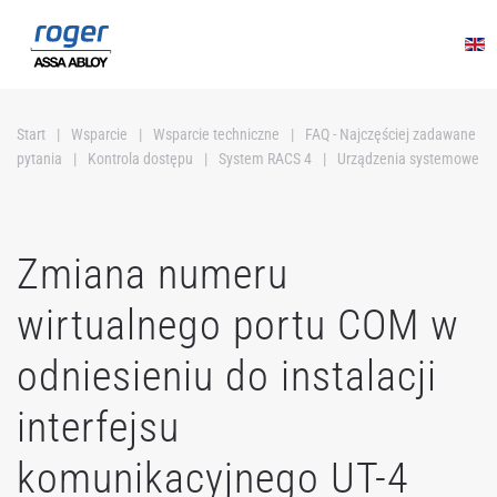
Przejdź do głównej treści
Start
Wsparcie
Wsparcie techniczne
FAQ - Najczęściej zadawane
pytania
Kontrola dostępu
System RACS 4
Urządzenia systemowe
Zmiana numeru
wirtualnego portu COM w
odniesieniu do instalacji
interfejsu
komunikacyjnego UT-4