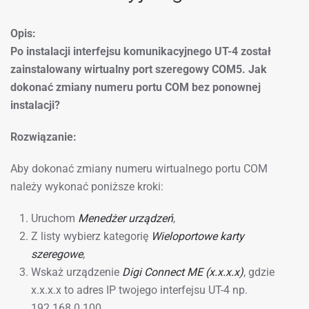
Opis:
Po instalacji interfejsu komunikacyjnego UT-4 został
zainstalowany wirtualny port szeregowy COM5. Jak
dokonać zmiany numeru portu COM bez ponownej
instalacji?
Rozwiązanie:
Aby dokonać zmiany numeru wirtualnego portu COM
należy wykonać poniższe kroki:
Uruchom
Menedżer urządzeń
,
Z listy wybierz kategorię
Wieloportowe karty
szeregowe
,
Wskaż urządzenie
Digi Connect ME (x.x.x.x)
, gdzie
x.x.x.x to adres IP twojego interfejsu UT-4 np.
192.168.0.100,