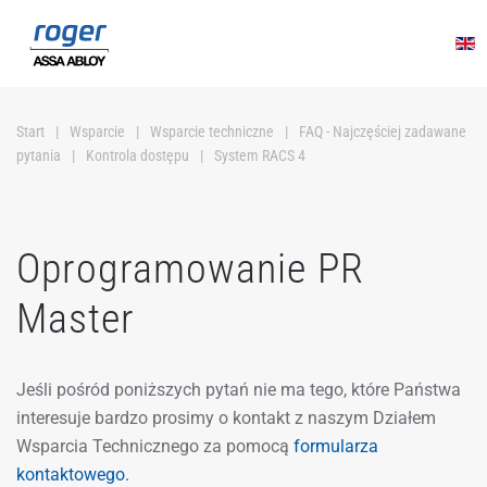
Przejdź do głównej treści
Start
Wsparcie
Wsparcie techniczne
FAQ - Najczęściej zadawane
pytania
Kontrola dostępu
System RACS 4
Oprogramowanie PR
Master
Jeśli pośród poniższych pytań nie ma tego, które Państwa
interesuje bardzo prosimy o kontakt z naszym Działem
Wsparcia Technicznego za pomocą
formularza
kontaktowego.