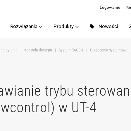
Logowanie
Re
Rozwiązania
Produkty
Nowości
G
ane pytania
Kontrola dostępu
System RACS 4
Urządzenia systemowe
awianie trybu sterowa
owcontrol) w UT-4