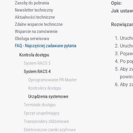
Zasoby do pobrania
Opis:
Newsletter techniczny
Jak ustaw
Aktualności techniczne
Zdalne wsparcie techniczne
Rozwiązan
Wsparcie na zamówienie
Uruch
Obsługa serwisowa
FAQ - Najczęściej zadawane pytania
Urucho
Pojawi
Kontrola dostępu
Po pop
System RACS 5
Aby zw
System RACS 4
powin
Oprogramowanie PR Master
Aby za
Kontrolery dostępu
Urządzenia systemowe
Terminale dostępu
Sprzęt uzupełniający
Transpondery zbliżeniowe
Elektroniczne zamki szyfrowe