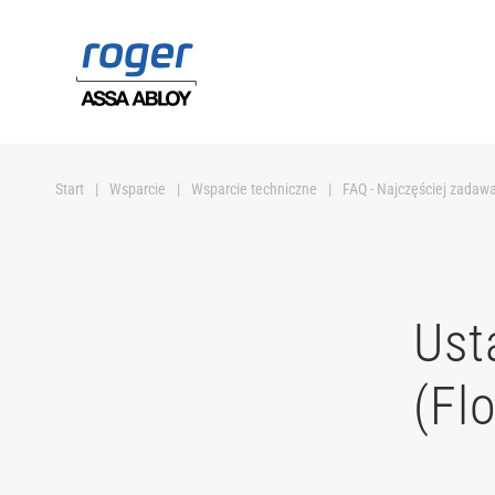
Przejdź do głównej treści
Start
Wsparcie
Wsparcie techniczne
FAQ - Najczęściej zadaw
Ust
(Fl