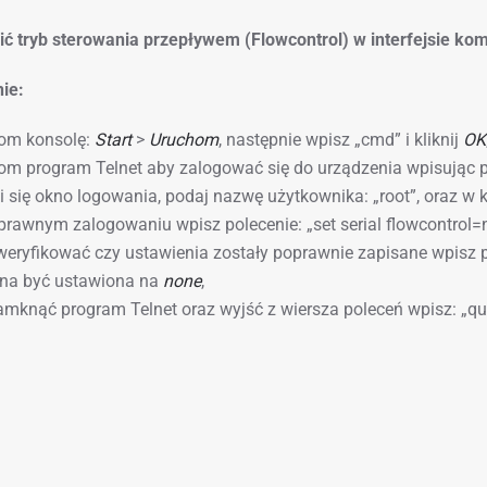
ić tryb sterowania przepływem (Flowcontrol) w interfejsie k
ie:
om konsolę:
Start
>
Uruchom
, następnie wpisz „cmd” i kliknij
OK
m program Telnet aby zalogować się do urządzenia wpisując pole
 się okno logowania, podaj nazwę użytkownika: „root”, oraz w k
rawnym zalogowaniu wpisz polecenie: „set serial flowcontrol=
eryfikować czy ustawienia zostały poprawnie zapisane wpisz p
na być ustawiona na
none
,
mknąć program Telnet oraz wyjść z wiersza poleceń wpisz: „quit