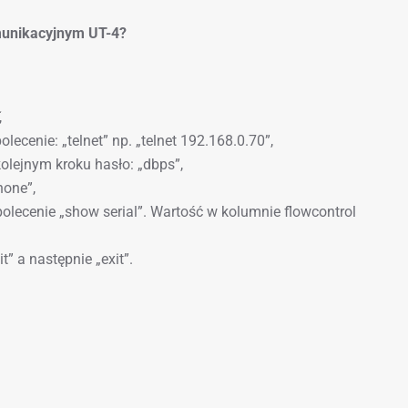
omunikacyjnym UT-4?
,
cenie: „telnet” np. „telnet 192.168.0.70”,
olejnym kroku hasło: „dbps”,
none”,
olecenie „show serial”. Wartość w kolumnie flowcontrol
” a następnie „exit”.