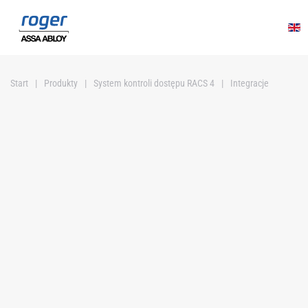
Przejdź do głównej treści
Start
Produkty
System kontroli dostępu RACS 4
Integracje