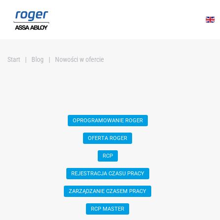
Przejdź do głównej treści
Start
Blog
Nowości w ofercie
OPROGRAMOWANIE ROGER
OFERTA ROGER
RCP
REJESTRACJA CZASU PRACY
ZARZĄDZANIE CZASEM PRACY
RCP MASTER