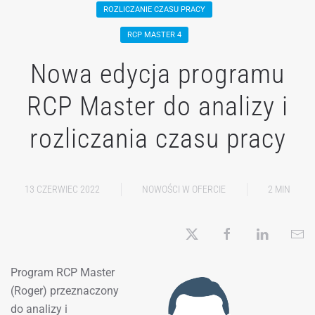
ROZLICZANIE CZASU PRACY
RCP MASTER 4
Nowa edycja programu
RCP Master do analizy i
rozliczania czasu pracy
13 CZERWIEC 2022
NOWOŚCI W OFERCIE
2 MIN
Program RCP Master
(Roger) przeznaczony
do analizy i