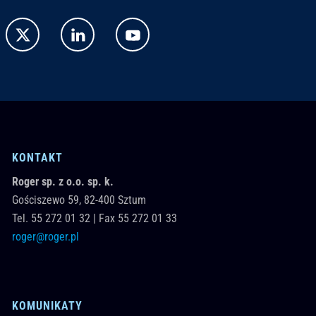
KONTAKT
Roger sp. z o.o. sp. k.
Gościszewo 59,
82-400
Sztum
Tel.
55 272 01 32
|
Fax 55 272 01 33
roger@roger.pl
KOMUNIKATY