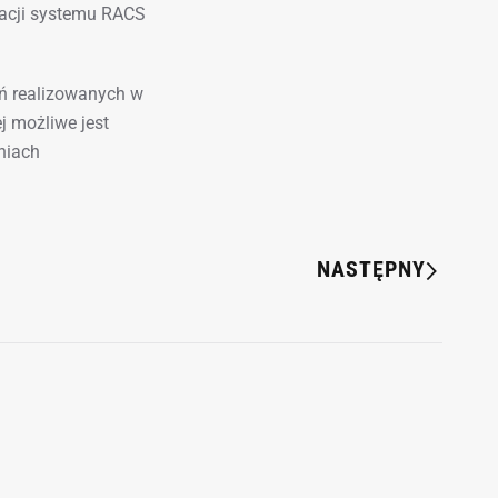
acji systemu RACS
eń realizowanych w
j możliwe jest
niach
NASTĘPNY