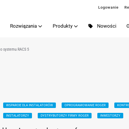
Logowanie
Re
Rozwiązania
Produkty
Nowości
G
go systemu RACS 5
WSPARCIE DLA INSTALATORÓW
OPROGRAMOWANIE ROGER
KONTR
INSTALATORZY
DYSTRYBUTORZY FIRMY ROGER
INWESTORZY