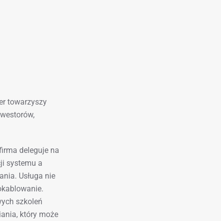
er towarzyszy
nwestorów,
firma deleguje na
cji systemu a
ania. Usługa nie
okablowanie.
wych szkoleń
ania, który może