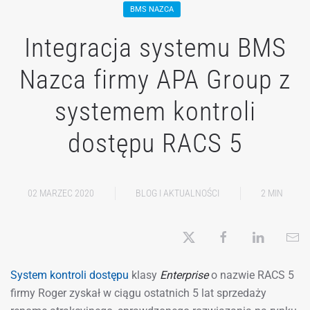
BMS NAZCA
Integracja systemu BMS
Nazca firmy APA Group z
systemem kontroli
dostępu RACS 5
02 MARZEC 2020
BLOG I AKTUALNOŚCI
2 MIN
System kontroli dostępu
klasy
Enterprise
o nazwie RACS 5
firmy Roger zyskał w ciągu ostatnich 5 lat sprzedaży