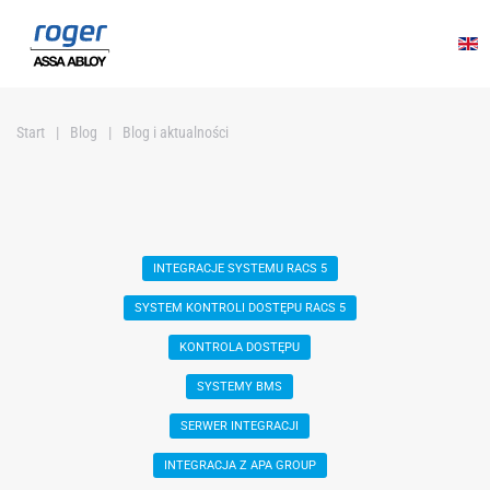
Przejdź do głównej treści
Start
Blog
Blog i aktualności
INTEGRACJE SYSTEMU RACS 5
SYSTEM KONTROLI DOSTĘPU RACS 5
KONTROLA DOSTĘPU
SYSTEMY BMS
SERWER INTEGRACJI
INTEGRACJA Z APA GROUP