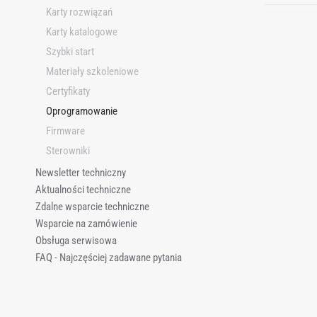
Karty rozwiązań
r
c
Karty katalogowe
h
Szybki start
i
Materiały szkoleniowe
w
Certyfikaty
i
Oprogramowanie
z
Firmware
u
Sterowniki
j
Newsletter techniczny
Aktualności techniczne
Zdalne wsparcie techniczne
Wsparcie na zamówienie
Obsługa serwisowa
FAQ - Najczęściej zadawane pytania