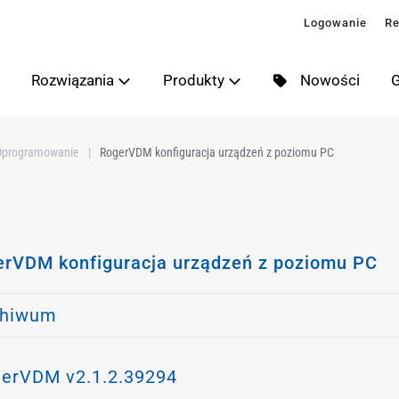
Logowanie
Re
Rozwiązania
Produkty
Nowości
G
Oprogramowanie
RogerVDM konfiguracja urządzeń z poziomu PC
er
rVDM konfiguracja urządzeń z poziomu PC
er
chiwum
erVDM v2.1.2.39294