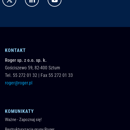
KONTAKT
Roger sp. z o.o. sp. k.
Gościszewo 59,
82-400
Sztum
Tel.
55 272 01 32
|
Fax 55 272 01 33
roger@roger.pl
KOMUNIKATY
Ważne - Zapoznaj się!
Restrukturyzacja grupy Roger