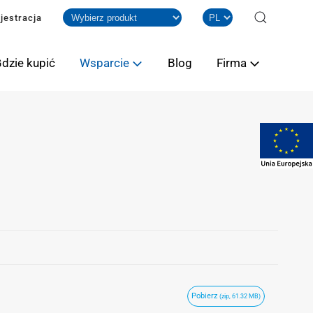
jestracja
dzie kupić
Wsparcie
Blog
Firma
Pobierz
(zip, 61.32 MB)