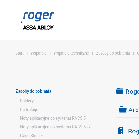
Przejdź do głównej treści
Start
Wsparcie
Wsparcie techniczne
Zasoby do pobrania
Fold
Roge
Zasoby do pobrania
Foldery
Fold
Ar
Instrukcje
Noty aplikacyjne do systemu RACS 5
Noty aplikacyjne do systemu RACS 5 v2
Z
Rog
Case Studies
a