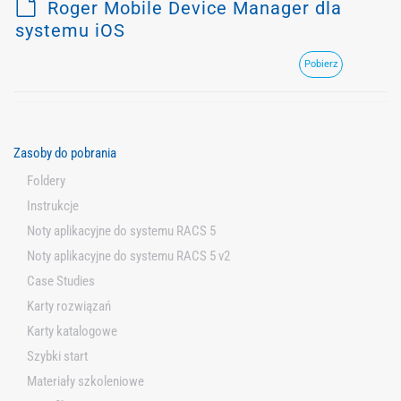
d
t
Roger Mobile Device Manager dla
e
systemu iOS
f
Pobierz
a
u
l
t
Zasoby do pobrania
Foldery
Instrukcje
Noty aplikacyjne do systemu RACS 5
Noty aplikacyjne do systemu RACS 5 v2
Case Studies
Karty rozwiązań
Karty katalogowe
Szybki start
Materiały szkoleniowe