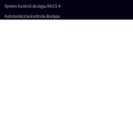
System kontroli dostępu RACS 4
Autonomiczna kontrola dostępu
Zarządzanie wyposażeniem
Rejestracja czasu pracy
Automatyka hotelowa
Rejestracja pracy wartowników
WSPARCIE
Wsparcie sprzedażowe
Wsparcie techniczne
Wsparcie marketingowe
Akademia Roger