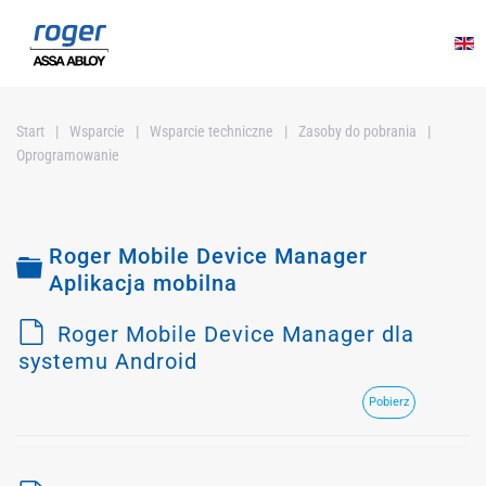
Przejdź do głównej treści
Start
Wsparcie
Wsparcie techniczne
Zasoby do pobrania
Oprogramowanie
Roger Mobile Device Manager
Folder
Aplikacja mobilna
d
Roger Mobile Device Manager dla
e
systemu Android
f
Pobierz
a
u
l