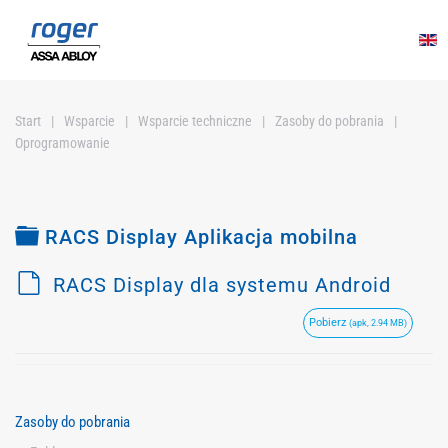
Przejdź do głównej treści
Start
Wsparcie
Wsparcie techniczne
Zasoby do pobrania
Oprogramowanie
Folder
RACS Display Aplikacja mobilna
d
RACS Display dla systemu Android
e
Pobierz
(apk, 2.94 MB)
f
a
u
l
Zasoby do pobrania
t