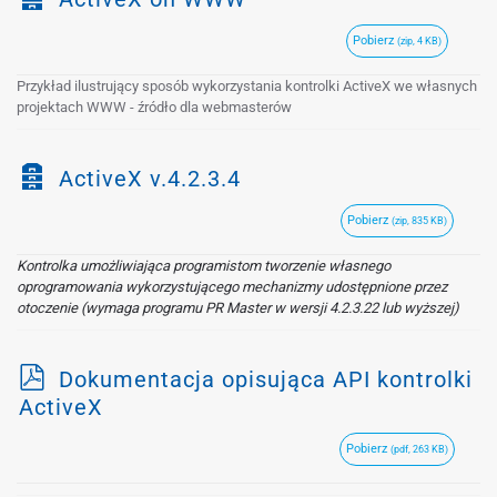
i
a
z
Pobierz
(zip, 4 KB)
r
u
c
Przykład ilustrujący sposób wykorzystania kontrolki ActiveX we własnych
j
h
projektach WWW - źródło dla webmasterów
i
w
Z
ActiveX v.4.2.3.4
i
a
z
Pobierz
(zip, 835 KB)
r
u
c
Kontrolka umożliwiająca programistom tworzenie własnego
j
h
oprogramowania wykorzystującego mechanizmy udostępnione przez
otoczenie (wymaga programu PR Master w wersji 4.2.3.22 lub wyższej)
i
w
i
p
Dokumentacja opisująca API kontrolki
z
d
ActiveX
u
f
j
Pobierz
(pdf, 263 KB)