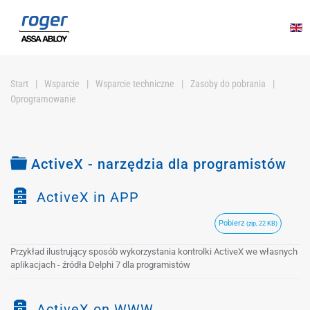
Przejdź do głównej treści
Start
Wsparcie
Wsparcie techniczne
Zasoby do pobrania
Oprogramowanie
Folder
ActiveX - narzędzia dla programistów
Z
ActiveX in APP
a
Pobierz
(zip, 22 KB)
r
c
Przykład ilustrujący sposób wykorzystania kontrolki ActiveX we własnych
h
aplikacjach - źródła Delphi 7 dla programistów
i
w
Z
ActiveX on WWW