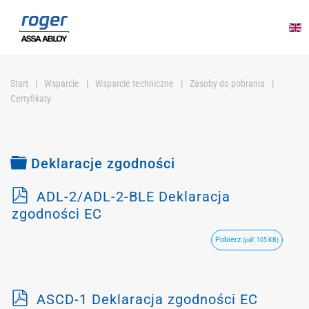
Przejdź do głównej treści
Start
Wsparcie
Wsparcie techniczne
Zasoby do pobrania
Certyfikaty
Folder
Deklaracje zgodności
p
ADL-2/ADL-2-BLE Deklaracja
d
zgodności EC
f
Pobierz
(pdf, 105 KB)
p
ASCD-1 Deklaracja zgodności EC