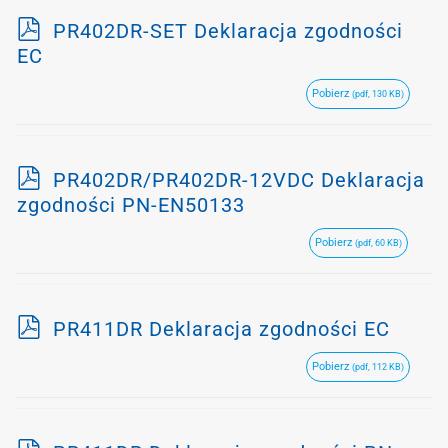
p
PR402DR-SET Deklaracja zgodności
d
EC
f
Pobierz
(pdf, 130 KB)
p
PR402DR/PR402DR-12VDC Deklaracja
d
zgodności PN-EN50133
f
Pobierz
(pdf, 60 KB)
p
PR411DR Deklaracja zgodności EC
d
Pobierz
(pdf, 112 KB)
f