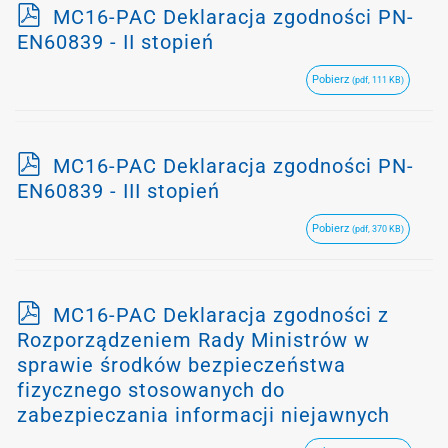
p
MC16-PAC Deklaracja zgodności PN-
d
EN60839 - II stopień
f
Pobierz
(pdf, 111 KB)
p
MC16-PAC Deklaracja zgodności PN-
d
EN60839 - III stopień
f
Pobierz
(pdf, 370 KB)
p
MC16-PAC Deklaracja zgodności z
d
Rozporządzeniem Rady Ministrów w
f
sprawie środków bezpieczeństwa
fizycznego stosowanych do
zabezpieczania informacji niejawnych