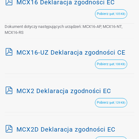
p
MCX16 Deklaracja zgodności EC
d
Pobierz
(pdf, 105 KB)
f
Dokument dotyczy następujących urządzeń: MCX16-AP, MCX16-NT,
MCX16-RS
p
MCX16-UZ Deklaracja zgodności CE
d
Pobierz
(pdf, 108 KB)
f
p
MCX2 Deklaracja zgodności EC
d
Pobierz
(pdf, 129 KB)
f
p
MCX2D Deklaracja zgodności EC
d