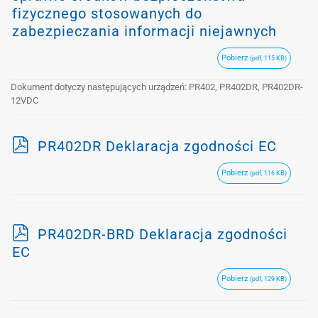
fizycznego stosowanych do
zabezpieczania informacji niejawnych
Pobierz
(pdf, 115 KB)
Dokument dotyczy następujących urządzeń: PR402, PR402DR, PR402DR-
12VDC
p
PR402DR Deklaracja zgodności EC
d
Pobierz
(pdf, 116 KB)
f
p
PR402DR-BRD Deklaracja zgodności
d
EC
f
Pobierz
(pdf, 129 KB)