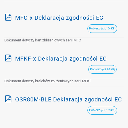
p
MFC-x Deklaracja zgodności EC
d
Pobierz
(pdf, 104 KB)
f
Dokument dotyczy kart zbliżeniowych serii MFC
p
MFKF-x Deklaracja zgodności EC
d
Pobierz
(pdf, 92 KB)
f
Dokument dotyczy breloków zbliżeniowych serii MFKF
p
OSR80M-BLE Deklaracja zgodności EC
d
Pobierz
(pdf, 103 KB)
f