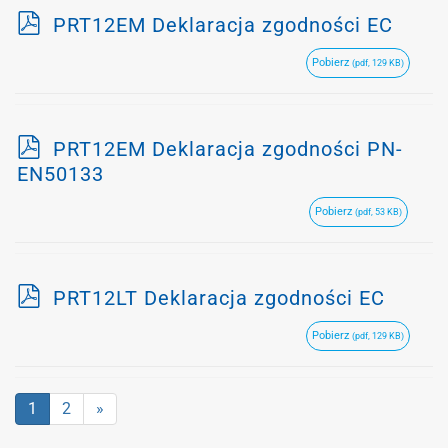
p
PRT12EM Deklaracja zgodności EC
d
Pobierz
(pdf, 129 KB)
f
p
PRT12EM Deklaracja zgodności PN-
d
EN50133
f
Pobierz
(pdf, 53 KB)
p
PRT12LT Deklaracja zgodności EC
d
Pobierz
(pdf, 129 KB)
f
1
2
»