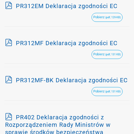
p
PR312EM Deklaracja zgodności EC
d
Pobierz
(pdf, 129 KB)
f
p
PR312MF Deklaracja zgodności EC
d
Pobierz
(pdf, 131 KB)
f
p
PR312MF-BK Deklaracja zgodności EC
d
Pobierz
(pdf, 131 KB)
f
p
PR402 Deklaracja zgodności z
d
Rozporządzeniem Rady Ministrów w
f
sprawie środków bezpieczeństwa