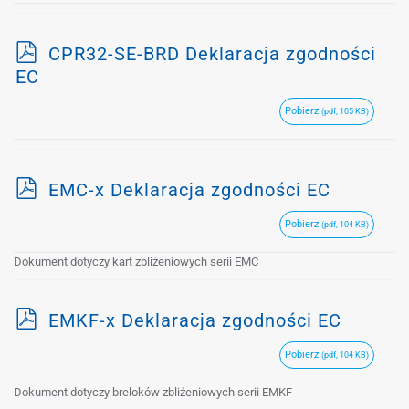
p
CPR32-SE-BRD Deklaracja zgodności
d
EC
f
Pobierz
(pdf, 105 KB)
p
EMC-x Deklaracja zgodności EC
d
Pobierz
(pdf, 104 KB)
f
Dokument dotyczy kart zbliżeniowych serii EMC
p
EMKF-x Deklaracja zgodności EC
d
Pobierz
(pdf, 104 KB)
f
Dokument dotyczy breloków zbliżeniowych serii EMKF