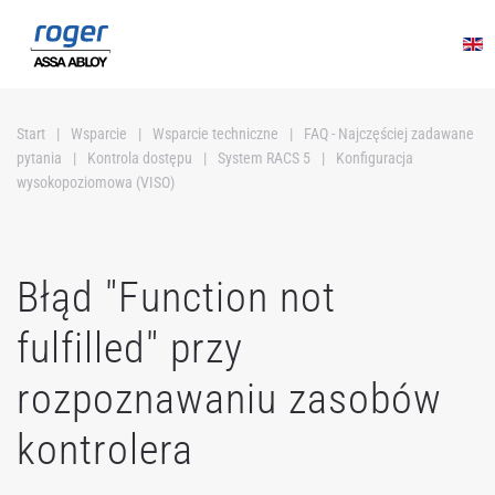
Przejdź do głównej treści
Start
Wsparcie
Wsparcie techniczne
FAQ - Najczęściej zadawane
pytania
Kontrola dostępu
System RACS 5
Konfiguracja
wysokopoziomowa (VISO)
Błąd "Function not
fulfilled" przy
rozpoznawaniu zasobów
kontrolera