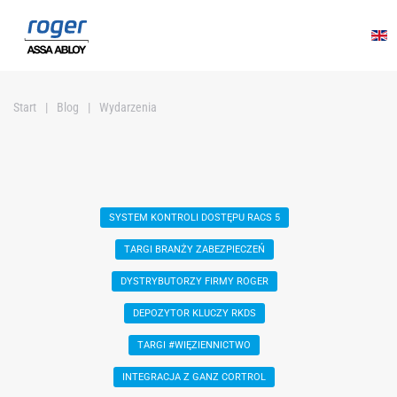
Przejdź do głównej treści
Start
Blog
Wydarzenia
SYSTEM KONTROLI DOSTĘPU RACS 5
TARGI BRANŻY ZABEZPIECZEŃ
DYSTRYBUTORZY FIRMY ROGER
DEPOZYTOR KLUCZY RKDS
TARGI #WIĘZIENNICTWO
INTEGRACJA Z GANZ CORTROL