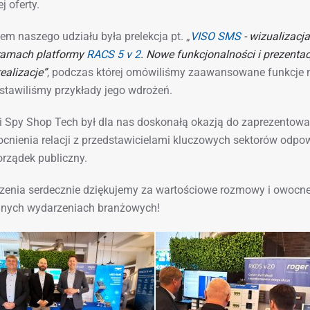
j oferty.
m naszego udziału była prelekcja pt. „
VISO SMS
- wizualizacj
ramach platformy
RACS 5 v 2
. Nowe funkcjonalności i prezenta
ealizacje”
, podczas której omówiliśmy zaawansowane funkcje n
stawiliśmy przykłady jego wdrożeń.
ji Spy Shop Tech był dla nas doskonałą okazją do zaprezentow
cnienia relacji z przedstawicielami kluczowych sektorów odpo
orządek publiczny.
enia serdecznie dziękujemy za wartościowe rozmowy i owocne
jnych wydarzeniach branżowych!