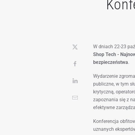
Konf
W dniach 22-23 paź
Shop Tech - Najno
bezpieczeństwa
.
Wydarzenie zgromad
publiczne, w tym s
krytyczną, operator
zapoznania się z n
efektywne zarządz
Konferencja obfitow
uznanych ekspertów