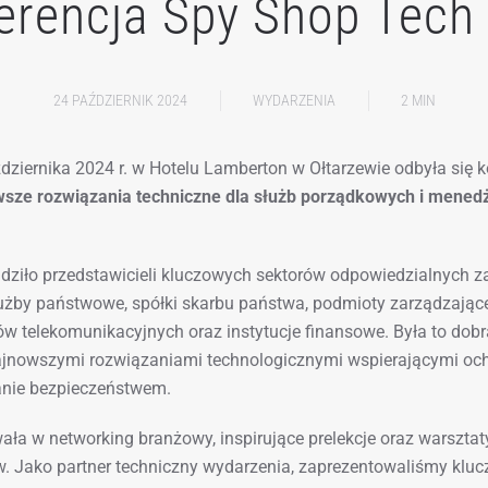
erencja Spy Shop Tech
24 PAŹDZIERNIK 2024
WYDARZENIA
2 MIN
dziernika 2024 r. w Hotelu Lamberton w Ołtarzewie odbyła się 
wsze rozwiązania techniczne dla służb porządkowych i mened
ziło przedstawicieli kluczowych sektorów odpowiedzialnych z
łużby państwowe, spółki skarbu państwa, podmioty zarządzające
ów telekomunikacyjnych oraz instytucje finansowe. Była to dob
ajnowszymi rozwiązaniami technologicznymi wspierającymi och
anie bezpieczeństwem.
ała w networking branżowy, inspirujące prelekcje oraz warszta
. Jako partner techniczny wydarzenia, zaprezentowaliśmy kluc