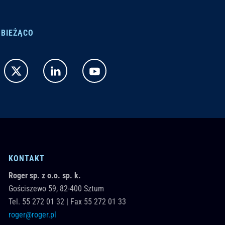
 BIEŻĄCO
KONTAKT
Roger sp. z o.o. sp. k.
Gościszewo 59,
82-400
Sztum
Tel.
55 272 01 32
|
Fax 55 272 01 33
roger@roger.pl