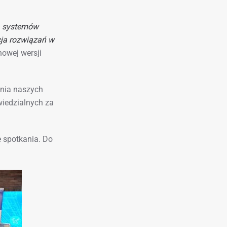
a systemów
cja rozwiązań w
owej wersji
ania naszych
wiedzialnych za
 spotkania. Do