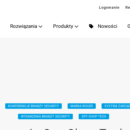
Logowanie
Re
Rozwiązania
Produkty
Nowości
G
KONFERENCJE BRANŻY SECURITY
MARKA ROGER
SYSTEM ZARZĄD
WYDARZENIA BRANŻY SECURITY
SPY SHOP TECH