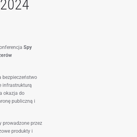
 2024
konferencja
Spy
żerów
a bezpieczeństwo
 infrastrukturą
ra okazja do
ronę publiczną i
ty prowadzone przez
zowe produkty i