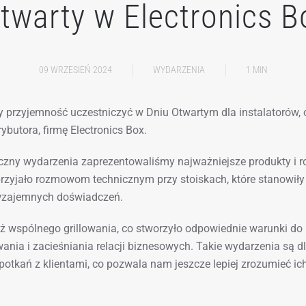
twarty w Electronics 
09 WRZESIEŃ 2024
WYDARZENIA
1 MIN
y przyjemność uczestniczyć w Dniu Otwartym dla instalatorów
ybutora, firmę Electronics Box.
iczny wydarzenia zaprezentowaliśmy najważniejsze produkty i r
przyjało rozmowom technicznym przy stoiskach, które stanowiły
wzajemnych doświadczeń.
eż wspólnego grillowania, co stworzyło odpowiednie warunki do
nia i zacieśniania relacji biznesowych. Takie wydarzenia są d
otkań z klientami, co pozwala nam jeszcze lepiej zrozumieć ich