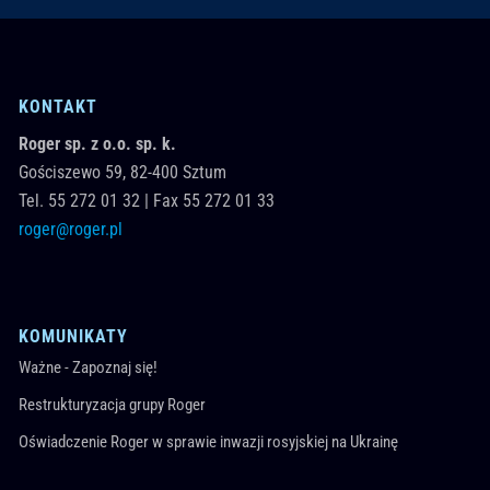
KONTAKT
Roger sp. z o.o. sp. k.
Gościszewo 59,
82-400
Sztum
Tel.
55 272 01 32
|
Fax 55 272 01 33
roger@roger.pl
KOMUNIKATY
Ważne - Zapoznaj się!
Restrukturyzacja grupy Roger
Oświadczenie Roger w sprawie inwazji rosyjskiej na Ukrainę