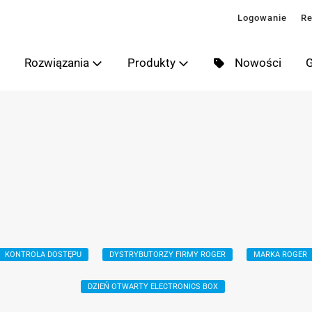
Logowanie
Re
Rozwiązania
Produkty
Nowości
G
KONTROLA DOSTĘPU
DYSTRYBUTORZY FIRMY ROGER
MARKA ROGER
DZIEŃ OTWARTY ELECTRONICS BOX