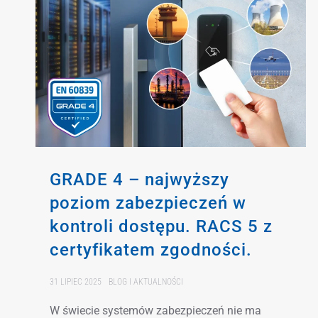
GRADE 4 – najwyższy
poziom zabezpieczeń w
kontroli dostępu. RACS 5 z
certyfikatem zgodności.
31 LIPIEC 2025
BLOG I AKTUALNOŚCI
W świecie systemów zabezpieczeń nie ma