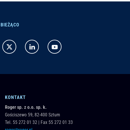
 BIEŻĄCO
KONTAKT
Roger sp. z o.o. sp. k.
Gościszewo 59,
82-400
Sztum
Tel.
55 272 01 32
|
Fax 55 272 01 33
roger@roger.pl