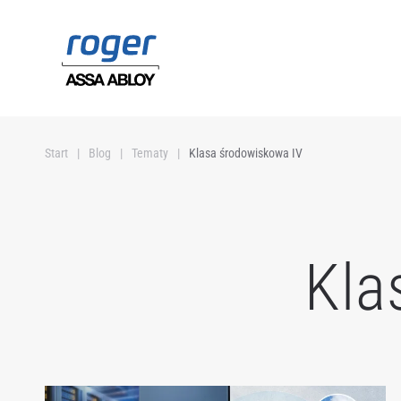
Przejdź do głównej treści
Start
Blog
Tematy
Klasa środowiskowa IV
Kla