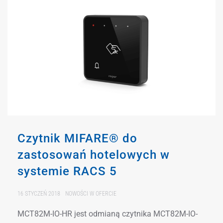
Czytnik MIFARE® do
zastosowań hotelowych w
systemie RACS 5
16 STYCZEŃ 2018
NOWOŚCI W OFERCIE
MCT82M-IO-HR jest odmianą czytnika MCT82M-IO-